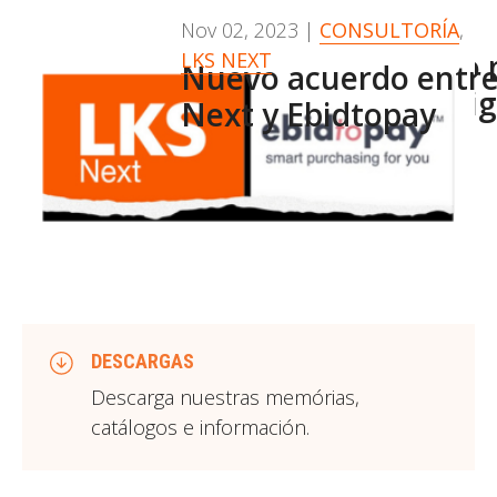
Nov 03, 2023
Nov 02, 2023
|
|
NOTICIAS
CONSULTORÍA
,
,
IoTTrain: la IA como
TECNOLOGÍA
LKS NEXT
Nuevo acuerdo entre
del Ferrocarril inteli
Next y Ebidtopay
sostenible
DESCARGAS
Descarga nuestras memórias,
catálogos e información.