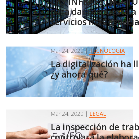
LKS INFRAESTRUCTU
para dar respuesta a 
servicios más especia
Mar 24, 2020
|
TECNOLOGÍA
La digitalización ha l
¿y ahora qué?
Mar 24, 2020
|
LEGAL
La inspección de tra
controlará la elabora