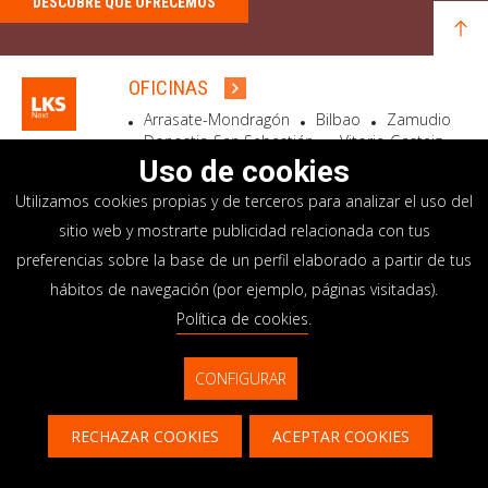
DESCUBRE QUÉ OFRECEMOS
OFICINAS
Arrasate-Mondragón
Bilbao
Zamudio
Donostia-San Sebastián
Vitoria-Gasteiz
Madrid
El Astillero
Bidart
Uso de cookies
Utilizamos cookies propias y de terceros para analizar el uso del
SEDE SOCIAL
sitio web y mostrarte publicidad relacionada con tus
Goiru, 7 Arrasate-Mondragón
preferencias sobre la base de un perfil elaborado a partir de tus
CP 20500 GIPUZKOA – SPAIN
hábitos de navegación (por ejemplo, páginas visitadas).
+34 900 84 14 14
Política de cookies
.
info@lksnext.com
CONFIGURAR
Aviso legal
Portal de privacidad
© LKS Next 2026
Política de cookies
Sistema interno información
RECHAZAR COOKIES
ACEPTAR COOKIES
Contacto
CONTACTAR
CONTÁCTANOS