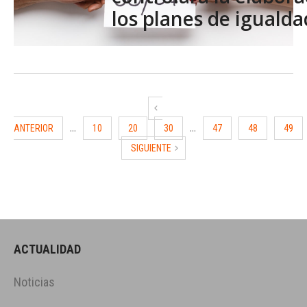
los planes de igualda
...
...
ANTERIOR
10
20
30
47
48
49
SIGUIENTE
ACTUALIDAD
Noticias