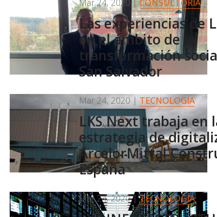
Mar 24, 2020
|
CONSULTORÍA
Las experiencias de 
en el ámbito de la
transformación social
San Salvador
Mar 24, 2020
|
TECNOLOGÍA
LKS Next trabaja en l
estrategia de digital
ArcelorMittal Constr
España
Mar 24, 2020
|
TECNOLOGÍA