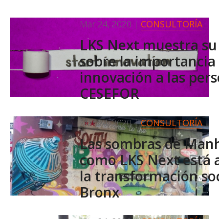
Mar 24, 2020
|
CONSULTORÍA
LKS Next muestra su 
sobre la importancia 
innovación a las per
CESEFOR
Mar 24, 2020
|
CONSULTORÍA
Las sombras de Manh
como LKS Next está
la transformación soc
Bronx