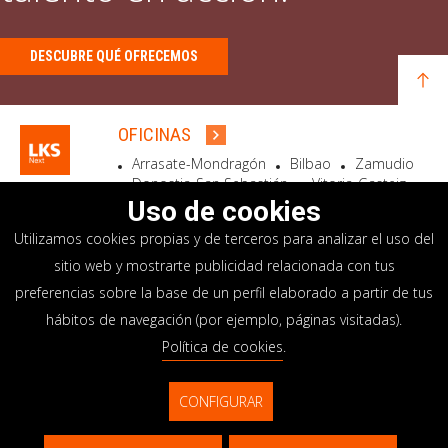
DESCUBRE QUÉ OFRECEMOS
OFICINAS
Arrasate-Mondragón
Bilbao
Zamudio
Donostia-San Sebastián
Vitoria-Gasteiz
Madrid
El Astillero
Bidart
Uso de cookies
Utilizamos cookies propias y de terceros para analizar el uso del
SEDE SOCIAL
sitio web y mostrarte publicidad relacionada con tus
Goiru, 7 Arrasate-Mondragón
preferencias sobre la base de un perfil elaborado a partir de tus
CP 20500 GIPUZKOA – SPAIN
hábitos de navegación (por ejemplo, páginas visitadas).
+34 900 84 14 14
Política de cookies
.
info@lksnext.com
CONFIGURAR
Aviso legal
Portal de privacidad
© LKS Next 2026
Política de cookies
Sistema interno información