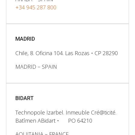
+34 945 287 800
MADRID
Chile, 8. Oficina 104. Las Rozas • CP 28290
MADRID – SPAIN
BIDART
Technopole Izarbel. Inmeuble Cré@ticité.
Batîmen ABidart • PO 64210
AQUITANIA – FRANCE