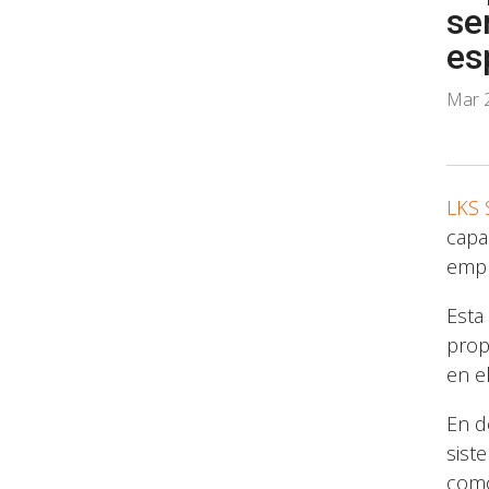
se
es
Mar 
LKS 
capa
empr
Esta
prop
en e
En de
sist
com