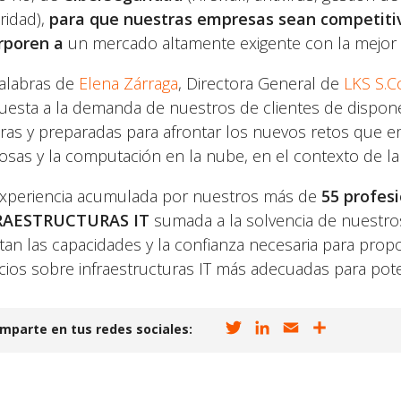
ridad),
para que nuestras empresas sean competitiv
rporen a
un mercado altamente exigente con la mejor 
alabras de
Elena Zárraga
, Directora General de
LKS S.
uesta a la demanda de nuestros de clientes de disponer
ras y preparadas para afrontar los nuevos retos que ema
cosas y la computación en la nube, en el contexto de la I
experiencia acumulada por nuestros más de
55 profes
RAESTRUCTURAS IT
sumada a la solvencia de nuestros
tan las capacidades y la confianza necesaria para propo
icios sobre infraestructuras IT más adecuadas para pote
T
L
E
C
mparte en tus redes sociales:
w
i
m
o
i
n
a
m
t
k
i
p