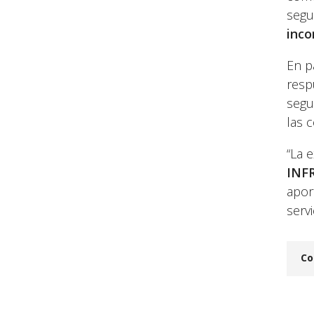
segu
inco
En p
resp
segu
las 
“La 
INF
apor
serv
Co