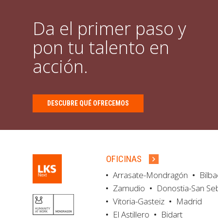
Da el primer paso y
pon tu talento en
acción.
DESCUBRE QUÉ OFRECEMOS
OFICINAS
Arrasate-Mondragón
Bilb
Zamudio
Donostia-San Se
Vitoria-Gasteiz
Madrid
El Astillero
Bidart