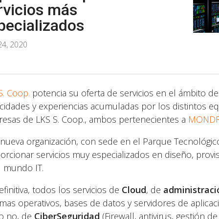
rvicios más
pecializados
24, 2020
S. Coop.
potencia su oferta de servicios en el ámbito de 
cidades y experiencias acumuladas por los distintos e
esas de LKS S. Coop., ambos pertenecientes a
MONDR
 nueva organización, con sede en el Parque Tecnológico
orcionar servicios muy especializados en diseño, provis
l mundo IT.
finitiva, todos los servicios de
Cloud
, de
administraci
emas operativos, bases de datos y servidores de aplicac
o no, de
CiberSeguridad
(Firewall, antivirus, gestión 