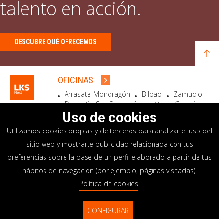
talento en acción.
DESCUBRE QUÉ OFRECEMOS
OFICINAS
Arrasate-Mondragón
Bilbao
Zamudio
Donostia-San Sebastián
Vitoria-Gasteiz
Madrid
El Astillero
Bidart
Uso de cookies
Utilizamos cookies propias y de terceros para analizar el uso del
SEDE SOCIAL
sitio web y mostrarte publicidad relacionada con tus
Goiru, 7 Arrasate-Mondragón
preferencias sobre la base de un perfil elaborado a partir de tus
CP 20500 GIPUZKOA – SPAIN
hábitos de navegación (por ejemplo, páginas visitadas).
+34 900 84 14 14
Política de cookies
.
info@lksnext.com
CONFIGURAR
Aviso legal
Portal de privacidad
© LKS Next 2026