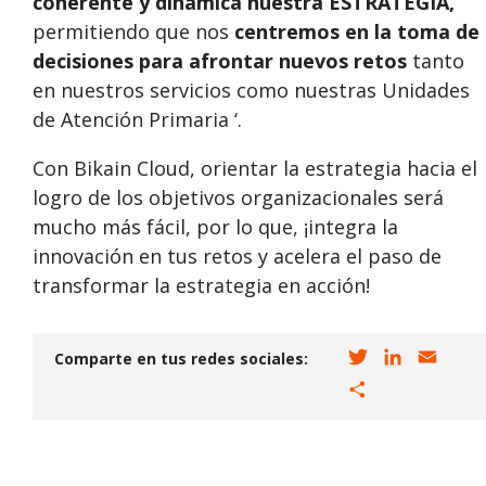
coherente y dinámica nuestra ESTRATEGIA,
permitiendo que nos
centremos en la toma de
decisiones para afrontar nuevos retos
tanto
en nuestros servicios como nuestras Unidades
de Atención Primaria ‘.
Con Bikain Cloud, orientar la estrategia hacia el
logro de los objetivos organizacionales será
mucho más fácil, por lo que, ¡integra la
innovación en tus retos y acelera el paso de
transformar la estrategia en acción!
T
L
E
Comparte en tus redes sociales:
w
i
m
C
i
n
a
o
t
k
i
m
t
e
l
p