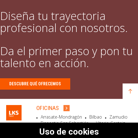
Diseña tu trayectoria
profesional con nosotros.
Da el primer paso y pon tu
talento en acción.
DESCUBRE QUÉ OFRECEMOS
OFICINAS
Arrasate-Mondragón
Bilbao
Zamudio
Donostia-San Sebastián
Vitoria-Gasteiz
Madrid
El Astillero
Bidart
Uso de cookies