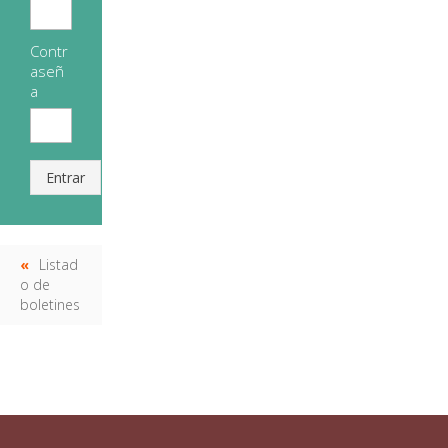
Contr
aseñ
a
Entrar
Listad
o de
boletines