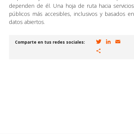
dependen de él. Una hoja de ruta hacia servicios
públicos más accesibles, inclusivos y basados en
datos abiertos.
T
L
E
Comparte en tus redes sociales:
w
i
m
C
i
n
a
o
t
k
i
m
t
e
l
p
e
d
a
r
I
r
n
t
i
r