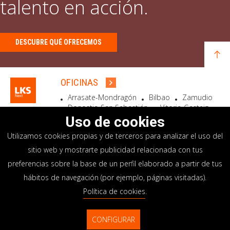
talento en acción.
DESCUBRE QUÉ OFRECEMOS
OFICINAS
Arrasate-Mondragón
Bilbao
Zamudio
Donostia-San Sebastián
Vitoria-Gasteiz
Madrid
El Astillero
Bidart
Uso de cookies
Utilizamos cookies propias y de terceros para analizar el uso del
SEDE SOCIAL
sitio web y mostrarte publicidad relacionada con tus
Goiru, 7 Arrasate-Mondragón
preferencias sobre la base de un perfil elaborado a partir de tus
CP 20500 GIPUZKOA – SPAIN
hábitos de navegación (por ejemplo, páginas visitadas).
+34 900 84 14 14
Política de cookies
.
info@lksnext.com
CONFIGURAR
Aviso legal
Portal de privacidad
© LKS Next 2026