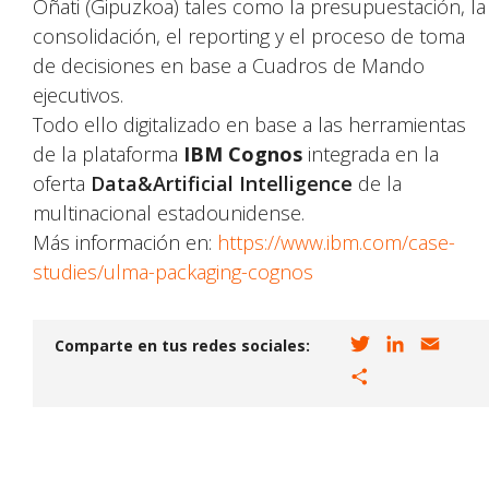
Oñati (Gipuzkoa) tales como la presupuestación, la
consolidación, el reporting y el proceso de toma
de decisiones en base a Cuadros de Mando
ejecutivos.
Todo ello digitalizado en base a las herramientas
de la plataforma
IBM Cognos
integrada en la
oferta
Data&Artificial Intelligence
de la
multinacional estadounidense.
Más información en:
https://www.ibm.com/case-
studies/ulma-packaging-cognos
T
L
E
Comparte en tus redes sociales:
w
i
m
C
i
n
a
o
t
k
i
m
t
e
l
p
e
d
a