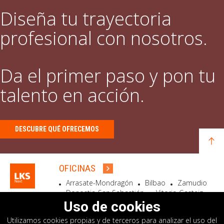
Diseña tu trayectoria
profesional con nosotros.
Da el primer paso y pon tu
talento en acción.
DESCUBRE QUÉ OFRECEMOS
OFICINAS
Arrasate-Mondragón
Bilbao
Zamudio
Donostia-San Sebastián
Vitoria-Gasteiz
Madrid
El Astillero
Bidart
Uso de cookies
Utilizamos cookies propias y de terceros para analizar el uso del