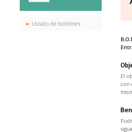
Listado de boletines
B.O.
Entr
Obj
El o
con 
mism
Ben
Podr
sigui