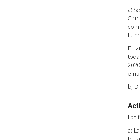
a) S
Comi
comp
Func
El t
toda
2020
empr
b) D
Act
Las 
a) L
b) L