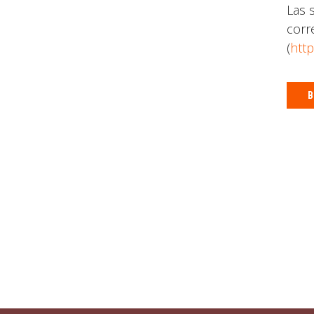
Las 
corr
(
http
B