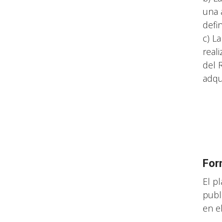
una 
defi
c) L
reali
del 
adqu
For
El p
publ
en e