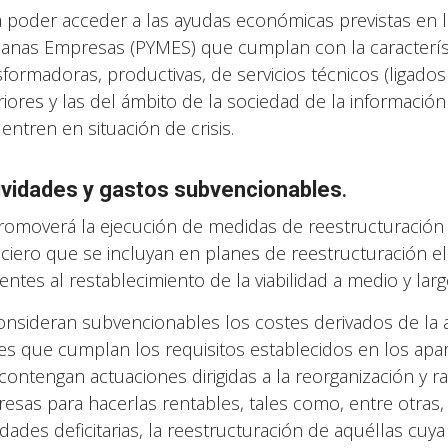
a poder acceder a las ayudas económicas previstas en 
anas Empresas (PYMES) que cumplan con la característi
sformadoras, productivas, de servicios técnicos (ligado
riores y las del ámbito de la sociedad de la informació
entren en situación de crisis.
ividades y gastos subvencionables
.
romoverá la ejecución de medidas de reestructuración y
nciero que se incluyan en planes de reestructuración e
entes al restablecimiento de la viabilidad a medio y lar
onsideran subvencionables los costes derivados de la a
es que cumplan los requisitos establecidos en los apar
contengan actuaciones dirigidas a la reorganización y ra
esas para hacerlas rentables, tales como, entre otras,
vidades deficitarias, la reestructuración de aquéllas cuy