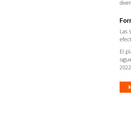
diver
For
Las 
efec
El p
sigu
2022
B