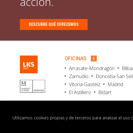
acción.
DESCUBRE QUÉ OFRECEMOS
OFICINAS
Arrasate-Mondragón
Bilb
Zamudio
Donostia-San Se
Vitoria-Gasteiz
Madrid
El Astillero
Bidart
Utilizamos cookies propias y de terceros para analizar el uso 
© LKS Next 2026
Aviso legal
Portal de 