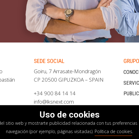
SEDE SOCIAL
GRUPO
ao
Goiru, 7 Arrasate-Mondragón
CONOC
bastián
CP 20500 GIPUZKOA – SPAIN
SERVIC
+34 900 84 14 14
PUBLI
info@lksnext.com
Uso de cookies
del sitio web y mostrarte publicidad relacionada con tus preferencias 
navegación (por ejemplo, páginas visitadas).
Política de cookies
.
privacidad
Política de cookies
Sistema interno i