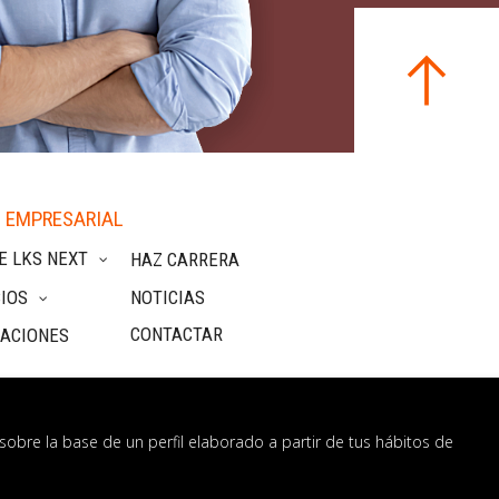
 EMPRESARIAL
E LKS NEXT
HAZ CARRERA
IOS
NOTICIAS
CONTACTAR
CACIONES
sobre la base de un perfil elaborado a partir de tus hábitos de
nformación