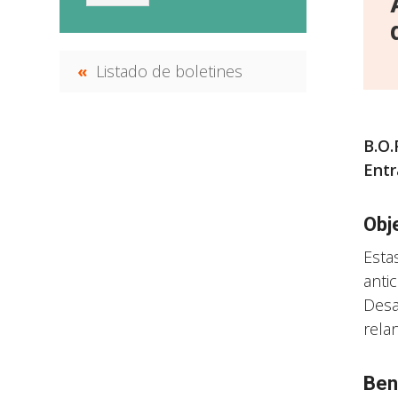
Listado de boletines
B.O.
Entr
Obj
Esta
anti
Desa
rela
Ben