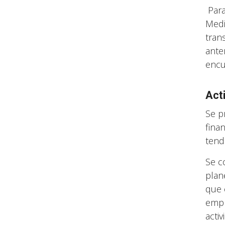
Par
Medi
tran
ante
encu
Act
Se p
fina
tend
Se c
plan
que 
empr
acti