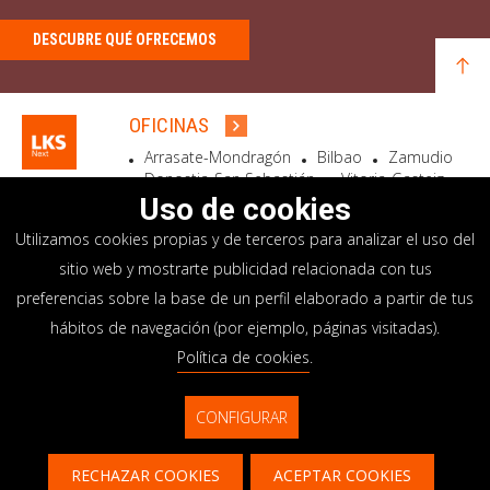
DESCUBRE QUÉ OFRECEMOS
OFICINAS
Arrasate-Mondragón
Bilbao
Zamudio
Donostia-San Sebastián
Vitoria-Gasteiz
Madrid
El Astillero
Bidart
Uso de cookies
Utilizamos cookies propias y de terceros para analizar el uso del
SEDE SOCIAL
sitio web y mostrarte publicidad relacionada con tus
Goiru, 7 Arrasate-Mondragón
preferencias sobre la base de un perfil elaborado a partir de tus
CP 20500 GIPUZKOA – SPAIN
hábitos de navegación (por ejemplo, páginas visitadas).
+34 900 84 14 14
Política de cookies
.
info@lksnext.com
CONFIGURAR
Aviso legal
Portal de privacidad
© LKS Next 2026
Política de cookies
Sistema interno información
RECHAZAR COOKIES
ACEPTAR COOKIES