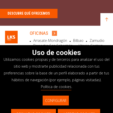
DESCUBRE QUÉ OFRECEMOS
OFICINAS
Arrasate-Mondragón
Bilbao
Zamudio
Donostia-San Sebastián
Vitoria-Gasteiz
Madrid
El Astillero
Bidart
Uso de cookies
Utilizamos cookies propias y de terceros para analizar el uso del
SEDE SOCIAL
sitio web y mostrarte publicidad relacionada con tus
Goiru, 7 Arrasate-Mondragón
preferencias sobre la base de un perfil elaborado a partir de tus
CP 20500 GIPUZKOA – SPAIN
hábitos de navegación (por ejemplo, páginas visitadas).
+34 900 84 14 14
Política de cookies
.
info@lksnext.com
CONFIGURAR
Aviso legal
Portal de privacidad
© LKS Next 2026
Política de cookies
Sistema interno información