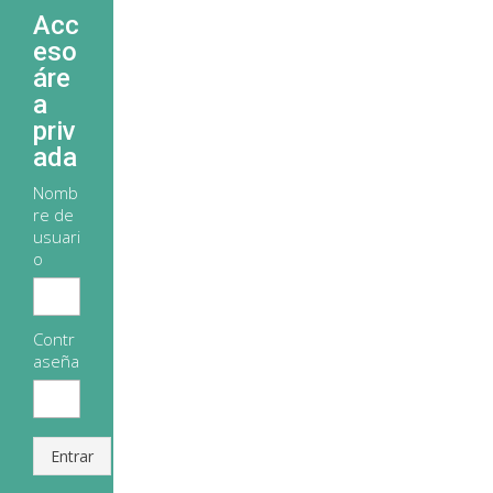
Acc
eso
áre
a
priv
ada
Nomb
re de
usuari
o
Contr
aseña
Entrar