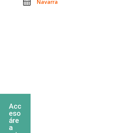
Navarra
Acc
eso
áre
a