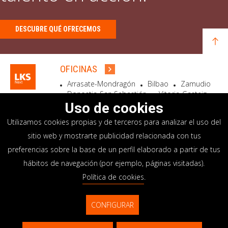
DESCUBRE QUÉ OFRECEMOS
OFICINAS
Arrasate-Mondragón
Bilbao
Zamudio
Donostia-San Sebastián
Vitoria-Gasteiz
Madrid
El Astillero
Bidart
Uso de cookies
Utilizamos cookies propias y de terceros para analizar el uso del
SEDE SOCIAL
sitio web y mostrarte publicidad relacionada con tus
Goiru, 7 Arrasate-Mondragón
preferencias sobre la base de un perfil elaborado a partir de tus
CP 20500 GIPUZKOA – SPAIN
hábitos de navegación (por ejemplo, páginas visitadas).
+34 900 84 14 14
Política de cookies
.
info@lksnext.com
CONFIGURAR
Aviso legal
Portal de privacidad
© LKS Next 2026
Política de cookies
Sistema interno información