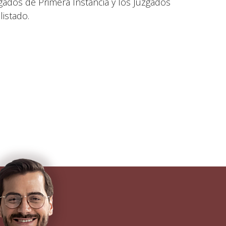
gados de Primera Instancia y los Juzgados
istado.