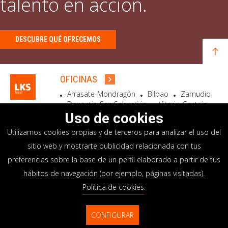
talento en acción.
DESCUBRE QUÉ OFRECEMOS
OFICINAS
Arrasate-Mondragón
Bilbao
Zamudio
Donostia-San Sebastián
Vitoria-Gasteiz
Madrid
El Astillero
Bidart
Uso de cookies
Utilizamos cookies propias y de terceros para analizar el uso del
SEDE SOCIAL
sitio web y mostrarte publicidad relacionada con tus
Goiru, 7 Arrasate-Mondragón
preferencias sobre la base de un perfil elaborado a partir de tus
CP 20500 GIPUZKOA – SPAIN
hábitos de navegación (por ejemplo, páginas visitadas).
+34 900 84 14 14
Política de cookies
.
info@lksnext.com
CONFIGURAR
Aviso legal
Portal de privacidad
© LKS Next 2026