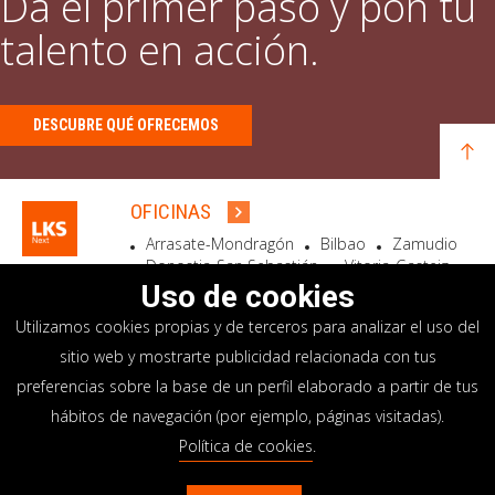
Da el primer paso y pon tu
talento en acción.
DESCUBRE QUÉ OFRECEMOS
OFICINAS
Arrasate-Mondragón
Bilbao
Zamudio
Donostia-San Sebastián
Vitoria-Gasteiz
Madrid
El Astillero
Bidart
Uso de cookies
Utilizamos cookies propias y de terceros para analizar el uso del
SEDE SOCIAL
sitio web y mostrarte publicidad relacionada con tus
Goiru, 7 Arrasate-Mondragón
preferencias sobre la base de un perfil elaborado a partir de tus
CP 20500 GIPUZKOA – SPAIN
hábitos de navegación (por ejemplo, páginas visitadas).
+34 900 84 14 14
Política de cookies
.
info@lksnext.com