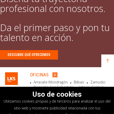
profesional con nosotros.
Da el primer paso y pon tu
talento en acción.
DESCUBRE QUÉ OFRECEMOS
OFICINAS
Arrasate-Mondragón
Bilbao
Zamudio
Donostia-San Sebastián
Vitoria-Gasteiz
Madrid
El Astillero
Bidart
Uso de cookies
Utilizamos cookies propias y de terceros para analizar el uso del
SEDE SOCIAL
sitio web y mostrarte publicidad relacionada con tus
Goiru, 7 Arrasate-Mondragón