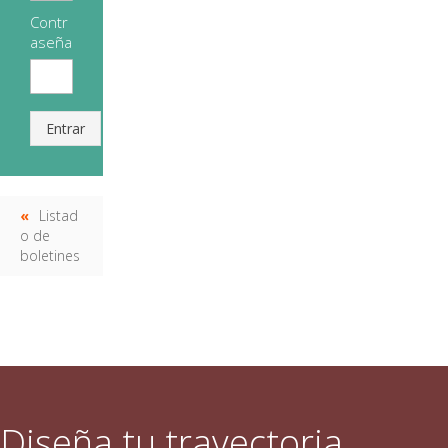
Contr
aseña
Entrar
Listad
o de
boletines
Diseña tu trayectoria