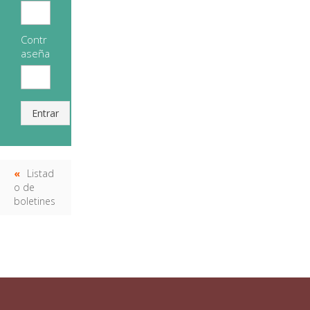
Contr
aseña
Entrar
Listad
o de
boletines