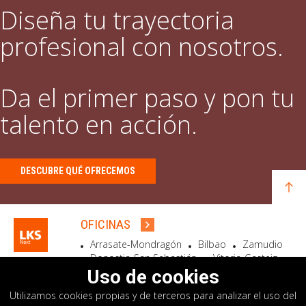
Diseña tu trayectoria
profesional con nosotros.
Da el primer paso y pon tu
talento en acción.
DESCUBRE QUÉ OFRECEMOS
OFICINAS
Arrasate-Mondragón
Bilbao
Zamudio
Donostia-San Sebastián
Vitoria-Gasteiz
Madrid
El Astillero
Bidart
Uso de cookies
Utilizamos cookies propias y de terceros para analizar el uso del
SEDE SOCIAL