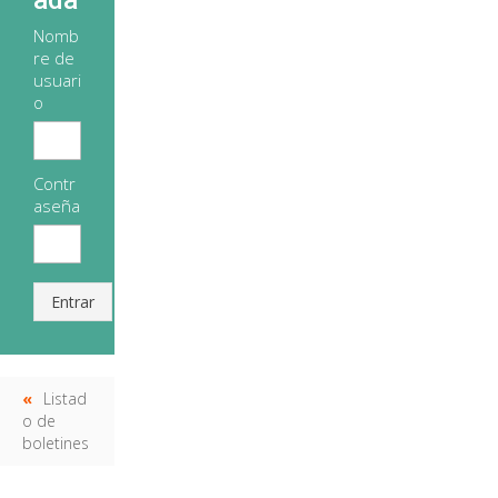
ada
Nomb
re de
usuari
o
Contr
aseña
Entrar
Listad
o de
boletines