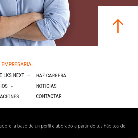
 EMPRESARIAL
E LKS NEXT
HAZ CARRERA
IOS
NOTICIAS
CONTACTAR
CACIONES
sobre la base de un perfil elaborado a partir de tus hábitos de
nformación