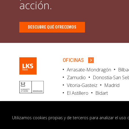
acción.
DESCUBRE QUÉ OFRECEMOS
OFICINAS
Arrasate-Mondragón
Bilb
Zamudio
Donostia-San Se
Vitoria-Gasteiz
Madrid
El Astillero
Bidart
Utilizamos cookies propias y de terceros para analizar el uso 
© LKS Next 2026
Aviso legal
Portal de 