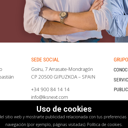
SEDE SOCIAL
GRUPO
ao
Goiru, 7 Arrasate-Mondragón
CONOC
bastián
CP 20500 GIPUZKOA – SPAIN
SERVIC
+34 900 84 14 14
PUBLI
info@lksnext.com
Uso de cookies
del sitio web y mostrarte publicidad relacionada con tus preferencias 
navegación (por ejemplo, páginas visitadas).
Política de cookies
.
privacidad
Política de cookies
Sistema interno i