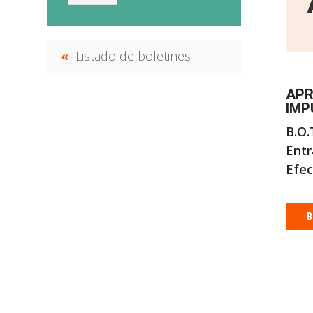
Listado de boletines
APR
IMP
B.O.
Entr
Efec
B