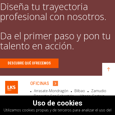
Diseña tu trayectoria
profesional con nosotros.
Da el primer paso y pon tu
talento en acción.
DESCUBRE QUÉ OFRECEMOS
OFICINAS
Arrasate-Mondragón
Bilbao
Zamudio
Donostia-San Sebastián
Vitoria-Gasteiz
Madrid
El Astillero
Bidart
Uso de cookies
Utilizamos cookies propias y de terceros para analizar el uso del
SEDE SOCIAL