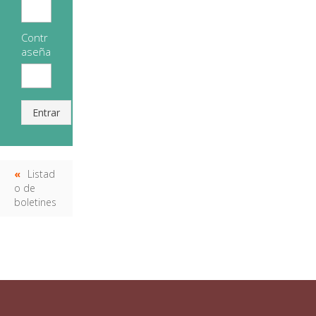
Contr
aseña
Entrar
Listad
o de
boletines