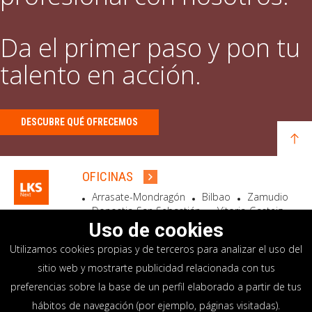
Da el primer paso y pon tu
talento en acción.
DESCUBRE QUÉ OFRECEMOS
OFICINAS
Arrasate-Mondragón
Bilbao
Zamudio
Donostia-San Sebastián
Vitoria-Gasteiz
Madrid
El Astillero
Bidart
Uso de cookies
Utilizamos cookies propias y de terceros para analizar el uso del
SEDE SOCIAL
sitio web y mostrarte publicidad relacionada con tus
Goiru, 7 Arrasate-Mondragón
preferencias sobre la base de un perfil elaborado a partir de tus
CP 20500 GIPUZKOA – SPAIN
hábitos de navegación (por ejemplo, páginas visitadas).