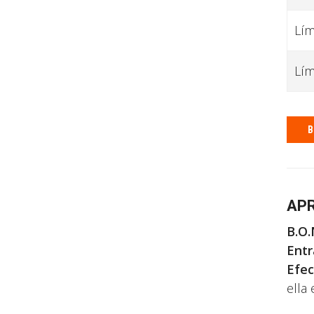
Lím
Lím
B
APR
B.O.
Entr
Efec
ella 