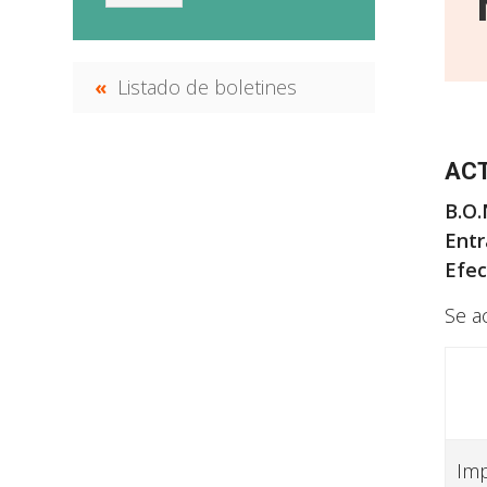
Listado de boletines
ACT
B.O.
Entr
Efec
Se a
Imp