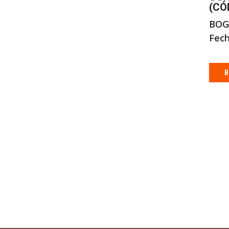
(CÓ
BOG
Fech
B