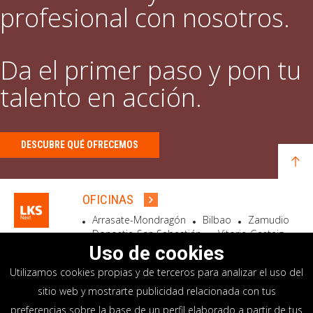
profesional con nosotros.
Da el primer paso y pon tu
talento en acción.
DESCUBRE QUÉ OFRECEMOS
OFICINAS
Arrasate-Mondragón
Bilbao
Zamudio
Donostia-San Sebastián
Vitoria-Gasteiz
Madrid
El Astillero
Bidart
Uso de cookies
Utilizamos cookies propias y de terceros para analizar el uso del
SEDE SOCIAL
sitio web y mostrarte publicidad relacionada con tus
Goiru, 7 Arrasate-Mondragón
preferencias sobre la base de un perfil elaborado a partir de tus