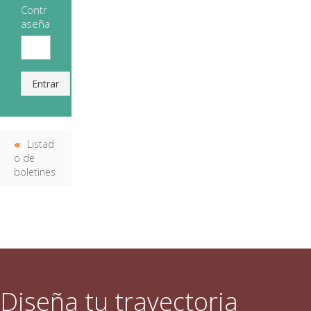
Contr
aseña
Entrar
Listad
o de
boletines
Diseña tu trayectoria