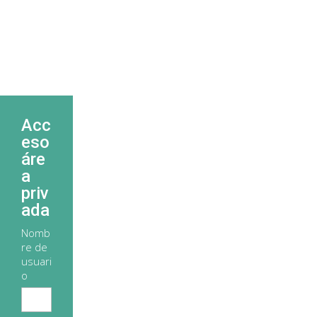
Acc
eso
áre
a
priv
ada
Nomb
re de
usuari
o