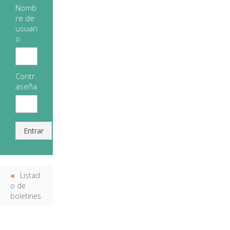
Nomb
re de
usuari
o
Contr
aseña
Entrar
Listad
o de
boletines