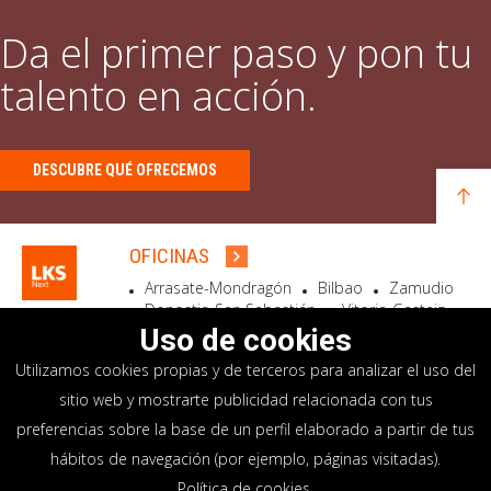
Da el primer paso y pon tu
talento en acción.
DESCUBRE QUÉ OFRECEMOS
OFICINAS
Arrasate-Mondragón
Bilbao
Zamudio
Donostia-San Sebastián
Vitoria-Gasteiz
Madrid
El Astillero
Bidart
Uso de cookies
Utilizamos cookies propias y de terceros para analizar el uso del
SEDE SOCIAL
sitio web y mostrarte publicidad relacionada con tus
Goiru, 7 Arrasate-Mondragón
preferencias sobre la base de un perfil elaborado a partir de tus
CP 20500 GIPUZKOA – SPAIN
hábitos de navegación (por ejemplo, páginas visitadas).
+34 900 84 14 14
Política de cookies
.