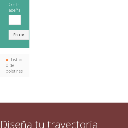
Contr
aseña
Entrar
Listad
o de
boletines
Diseña tu trayectoria