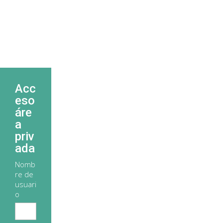
Acc
eso
áre
a
priv
ada
Nomb
re de
usuari
o