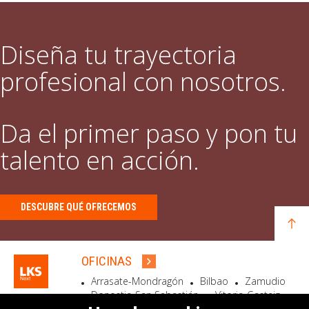
Diseña tu trayectoria
profesional con nosotros.
Da el primer paso y pon tu
talento en acción.
DESCUBRE QUÉ OFRECEMOS
OFICINAS
Arrasate-Mondragón
Bilbao
Zamudio
Donostia-San Sebastián
Vitoria-Gasteiz
Madrid
El Astillero
Bidart