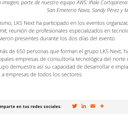
a imagen, parte de nuestro equipo AWS: Iñaki Cortajarena
San Emeterio Nava, Sandy Pérez y Mi
ismo, LKS Next ha participado en los eventos organi
it; reunión de profesionales especializados en tecno
vieron presentes durante los dos días del evento.
más de 650 personas que forman el grupo LKS Next, h
cipales empresas de consultoría tecnológica del norte 
rupo demuestra así su capacidad de desarrollar e impl
I a empresas de todos los sectores.
T
L
E
C
mparte en tus redes sociales:
w
i
m
o
i
n
a
m
t
k
i
p