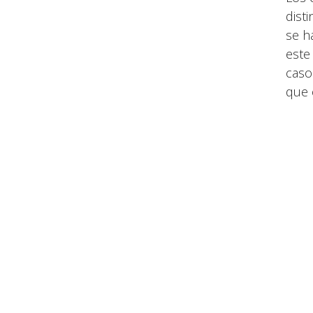
dist
se ha
este
caso
que 