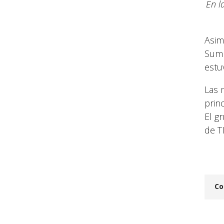
En l
Asim
Summ
estu
Las 
prin
El g
de T
Co