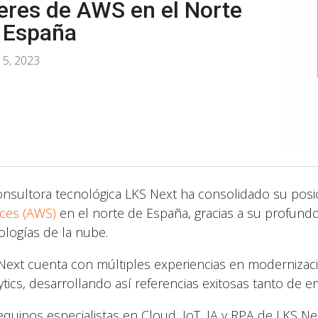
deres de AWS en el Norte
 España
15, 2023
onsultora tecnológica LKS Next ha consolidado su posi
ices (AWS)
en el norte de España, gracias a su profund
ologías de la nube.
Next cuenta con múltiples experiencias en modernizaci
ytics, desarrollando así referencias exitosas tanto de e
equipos especialistas en Cloud, IoT, IA y RPA de LKS Nex