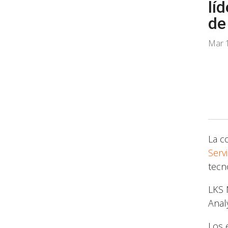
lí
de
Mar 
La c
Serv
tecn
LKS 
Anal
Los 