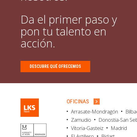
Da el primer paso y
pon tu talento en
acción.
DESCUBRE QUÉ OFRECEMOS
OFICINAS
Arrasate-Mondragón
Bilb
Zamudio
Donostia-San Se
Vitoria-Gasteiz
Madrid
El Astillero
Bidart