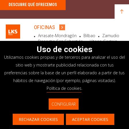
DESCUBRE QUÉ OFRECEMOS
OFICINAS
Arrasate-Mondragón
Bilbao
Zamudio
Donostia-San Sebastián
Vitoria-Gasteiz
Madrid
El Astillero
Bidart
Uso de cookies
Utilizamos cookies propias y de terceros para analizar el uso del
SEDE SOCIAL
sitio web y mostrarte publicidad relacionada con tus
Goiru, 7 Arrasate-Mondragón
preferencias sobre la base de un perfil elaborado a partir de tus
CP 20500 GIPUZKOA – SPAIN
hábitos de navegación (por ejemplo, páginas visitadas).
+34 900 84 14 14
Política de cookies
.
info@lksnext.com
CONFIGURAR
Aviso legal
Portal de privacidad
© LKS Next 2026
Política de cookies
Sistema interno información
RECHAZAR COOKIES
ACEPTAR COOKIES
Contacto
CONTACTAR
CONTÁCTANOS