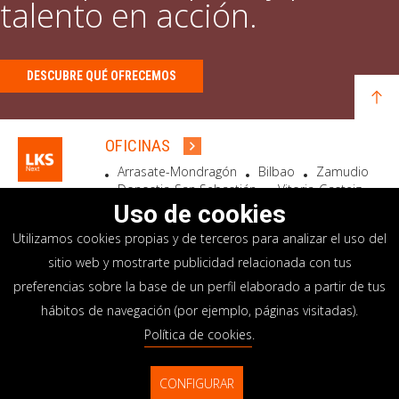
talento en acción.
DESCUBRE QUÉ OFRECEMOS
OFICINAS
Arrasate-Mondragón
Bilbao
Zamudio
Donostia-San Sebastián
Vitoria-Gasteiz
Madrid
El Astillero
Bidart
Uso de cookies
Utilizamos cookies propias y de terceros para analizar el uso del
SEDE SOCIAL
sitio web y mostrarte publicidad relacionada con tus
Goiru, 7 Arrasate-Mondragón
preferencias sobre la base de un perfil elaborado a partir de tus
CP 20500 GIPUZKOA – SPAIN
hábitos de navegación (por ejemplo, páginas visitadas).
+34 900 84 14 14
Política de cookies
.
info@lksnext.com
CONFIGURAR
Aviso legal
Portal de privacidad
© LKS Next 2026