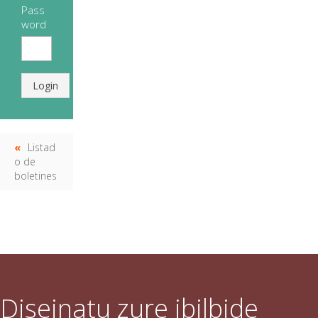
Pass
word
Login
Listad
o de
boletines
Diseinatu zure ibilbide