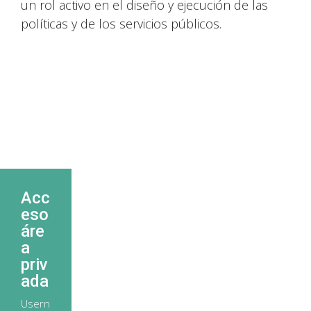
un rol activo en el diseño y ejecución de las
políticas y de los servicios públicos.
Acc
eso
áre
a
priv
ada
Usern