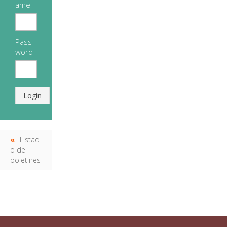
ame
Pass
word
Login
Listad
o de
boletines