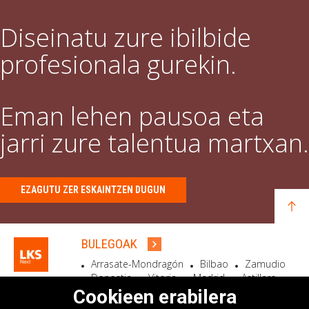
Diseinatu zure ibilbide
profesionala gurekin.
Eman lehen pausoa eta
jarri zure talentua martxan.
EZAGUTU ZER ESKAINTZEN DUGUN
BULEGOAK
Arrasate-Mondragón
Bilbao
Zamudio
Donostia
Vitoria
Madrid
Astillero
Bidart
Cookieen erabilera