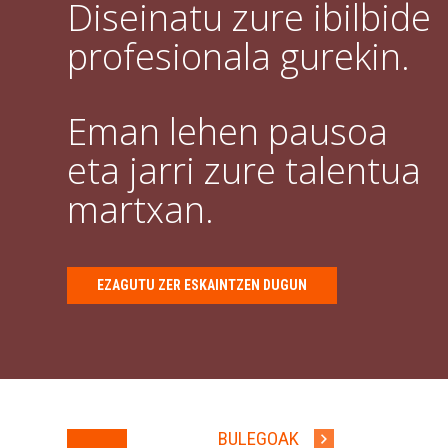
Diseinatu zure ibilbide
profesionala gurekin.
Eman lehen pausoa
eta jarri zure talentua
martxan.
EZAGUTU ZER ESKAINTZEN DUGUN
BULEGOAK