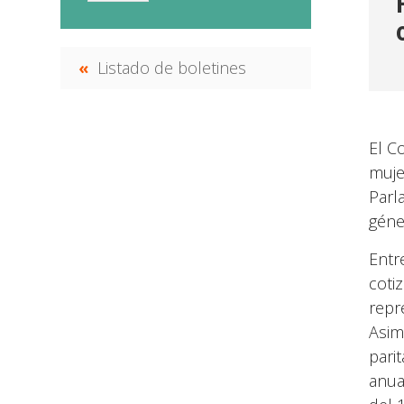
Listado de boletines
El C
muje
Parl
géne
Entr
coti
repr
Asim
pari
anua