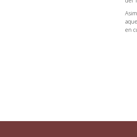
del 1
Asim
aque
en c