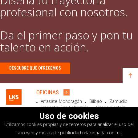
Diseña tu trayectoria
profesional con nosotros.
Da el primer paso y pon tu
talento en acción.
DESCUBRE QUÉ OFRECEMOS
OFICINAS
Arrasate-Mondragón
Bilbao
Zamudio
Donostia-San Sebastián
Vitoria-Gasteiz
Madrid
El Astillero
Bidart
Uso de cookies
Utilizamos cookies propias y de terceros para analizar el uso del
SEDE SOCIAL
sitio web y mostrarte publicidad relacionada con tus
Goiru, 7 Arrasate-Mondragón