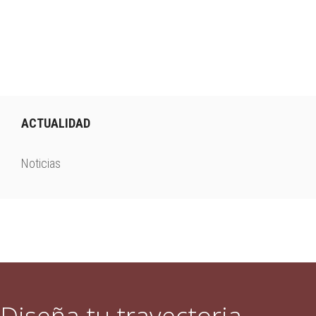
t
i
r
ACTUALIDAD
Noticias