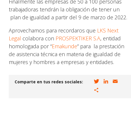
Finalmente las empresas de 50 a 100 personas
trabajadoras tendrán la obligación de tener un
plan de igualdad a partir del 9 de marzo de 2022.
Aprovechamos para recordaros que
LKS Next
Legal
colabora con
PROSPEKTIKER S.A
, entidad
homologada por “
Emakunde
” para la prestación
de asistencia técnica en materia de igualdad de
mujeres y hombres a empresas y entidades.
T
L
E
Comparte en tus redes sociales:
w
i
m
C
i
n
a
o
t
k
i
m
t
e
l
p
e
d
a
r
I
r
n