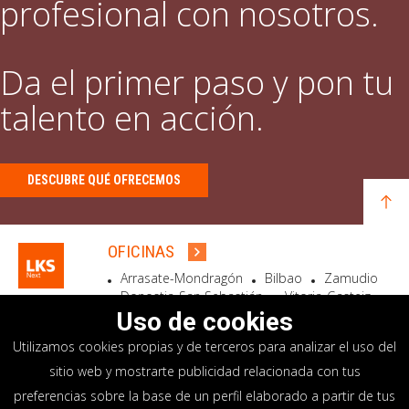
profesional con nosotros.
Da el primer paso y pon tu
talento en acción.
DESCUBRE QUÉ OFRECEMOS
OFICINAS
Arrasate-Mondragón
Bilbao
Zamudio
Donostia-San Sebastián
Vitoria-Gasteiz
Madrid
El Astillero
Bidart
Uso de cookies
Utilizamos cookies propias y de terceros para analizar el uso del
SEDE SOCIAL
sitio web y mostrarte publicidad relacionada con tus
Goiru, 7 Arrasate-Mondragón
preferencias sobre la base de un perfil elaborado a partir de tus
CP 20500 GIPUZKOA – SPAIN