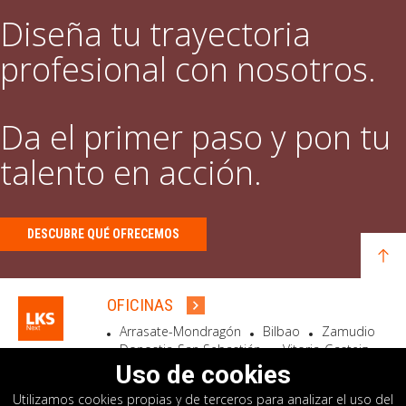
Diseña tu trayectoria
profesional con nosotros.
Da el primer paso y pon tu
talento en acción.
DESCUBRE QUÉ OFRECEMOS
OFICINAS
Arrasate-Mondragón
Bilbao
Zamudio
Donostia-San Sebastián
Vitoria-Gasteiz
Madrid
El Astillero
Bidart
Uso de cookies
Utilizamos cookies propias y de terceros para analizar el uso del