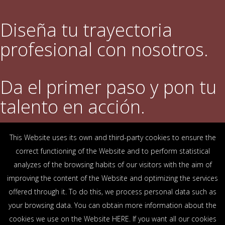
Diseña tu trayectoria
profesional con nosotros.
Da el primer paso y pon tu
talento en acción.
This Website uses its own and third-party cookies to ensure the
DESCUBRE QUÉ OFRECEMOS
correct functioning of the Website and to perform statistical
analyzes of the browsing habits of our visitors with the aim of
improving the content of the Website and optimizing the services
OFICINAS
offered through it. To do this, we process personal data such as
Arrasate-Mondragón
Bilbao
Zamudio
Donostia-San Sebastián
Vitoria-Gasteiz
your browsing data. You can obtain more information about the
Madrid
El Astillero
Bidart
cookies we use on the Website
HERE
. If you want all our cookies