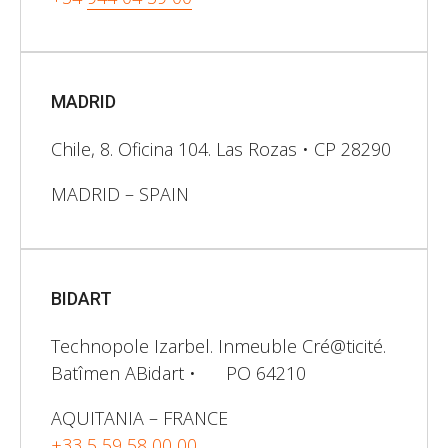
MADRID
Chile, 8. Oficina 104. Las Rozas • CP 28290
MADRID – SPAIN
BIDART
Technopole Izarbel. Inmeuble Cré@ticité.
Batîmen ABidart • PO 64210
AQUITANIA – FRANCE
+33 5 59 58 00 00