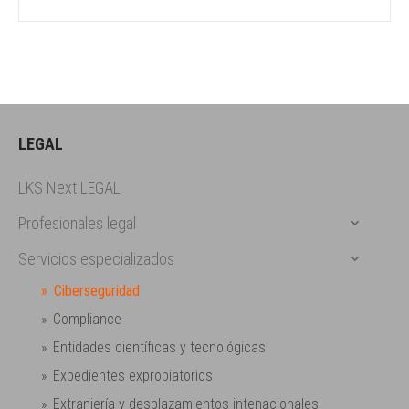
LEGAL
LKS Next LEGAL
Profesionales legal
Servicios especializados
Ciberseguridad
Compliance
Entidades científicas y tecnológicas
Expedientes expropiatorios
Extranjería y desplazamientos intenacionales