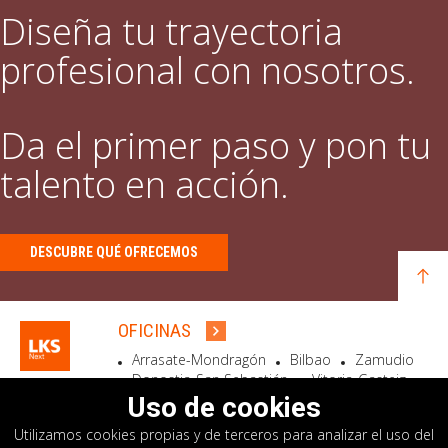
Diseña tu trayectoria
profesional con nosotros.
Da el primer paso y pon tu
talento en acción.
DESCUBRE QUÉ OFRECEMOS
OFICINAS
Arrasate-Mondragón
Bilbao
Zamudio
Donostia-San Sebastián
Vitoria-Gasteiz
Madrid
El Astillero
Bidart
Uso de cookies
Utilizamos cookies propias y de terceros para analizar el uso del