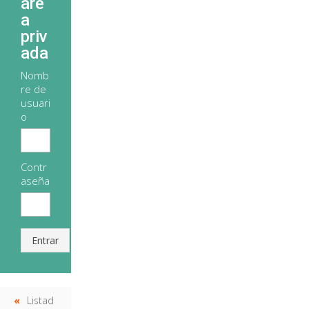
áre
a
priv
ada
Nomb
re de
usuari
o
Contr
aseña
Entrar
Listad