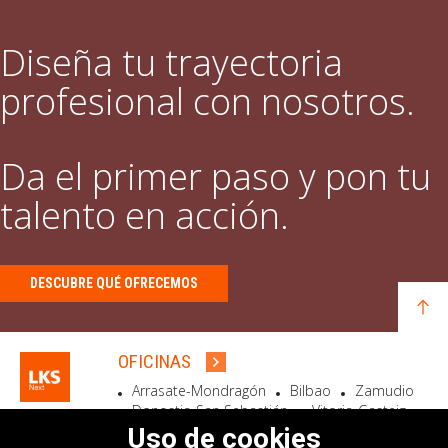
Diseña tu trayectoria
profesional con nosotros.
Da el primer paso y pon tu
talento en acción.
DESCUBRE QUÉ OFRECEMOS
OFICINAS
Arrasate-Mondragón
Bilbao
Zamudio
Donostia-San Sebastián
Vitoria-Gasteiz
Madrid
El Astillero
Bidart
Uso de cookies