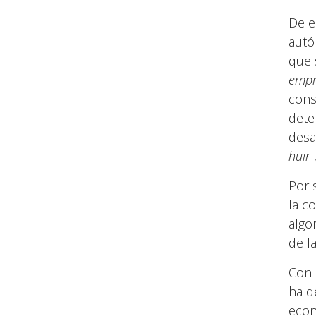
De e
autó
que 
empr
cons
deter
desa
huir
,
Por 
la c
algo
de l
Con 
ha d
econ