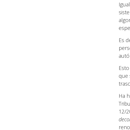
Igua
sist
algo
espec
Es d
pers
aut
Esto
que 
tras
Ha h
Trib
12/2
deco
reno