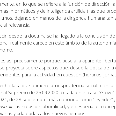
lmente, en lo que se refiere a la función de dirección, a
emas informáticos y de inteligencia artificial) las que p
ritmos, dejando en manos de la dirigencia humana tan 
ial relevancia.
ecir, desde la doctrina se ha llegado a la conclusión d
onal realmente carece en este ámbito de la autonomía 
ónomo.
 es así precisamente porque, pese a la aparente liberta
se proyecta sobre aspectos que, desde la óptica de la 
cendentes para la actividad en cuestión (horarios, jornad
echo falta que primero la jurisprudencia social -con la s
unal Supremo de 25.09.2020 dictada en el caso “Glovo”- y
021, de 28 septiembre, más conocida como “ley rider”-,
nstruir
las notas de laboralidad, y en especial el conce
varlas y adaptarlas a los nuevos tiempos.