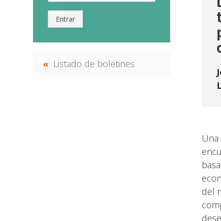
Entrar
Listado de boletines
J
Una 
encu
basa
econ
del 
comp
dese