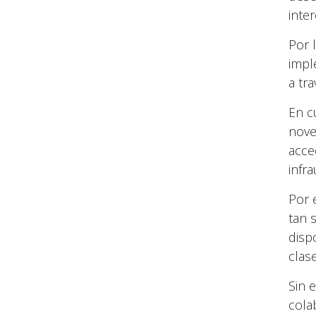
inter
Por 
impl
a tra
En c
nove
acce
infra
Por 
tan 
disp
clase
Sin 
cola