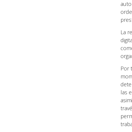
auto
orde
pres
La r
digi
como
orga
Por 
mome
dete
las 
asim
trav
perm
trab