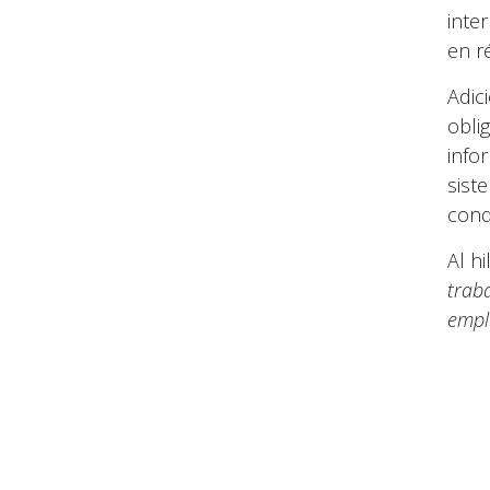
inter
en r
Adic
obli
info
sist
cond
Al h
trab
emple