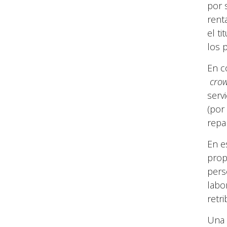
por 
rent
el ti
los 
En c
crow
serv
(por
repar
En e
propi
pers
labo
retr
Una 