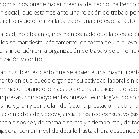
nomía, nos puede hacer creer (y, de hecho, ha hecho c
n social) que estamos ante una relación de trabajo po
ta el servicio o realiza la tarea es una profesional autó
ealidad, no obstante, nos ha mostrado que la prestació
tales se manifiesta, básicamente, en forma de un nuev
 la inserción en la organización de trabajo de un empl
nización y control.
tanto, si bien es cierto que se advierte una mayor liber
nto en que puede organizar su actividad laboral sin 
rminado horario o jornada, o de una ubicación o dispon
empresas, con apoyo en las nuevas tecnologías, no solo 
ismo vigilan y controlan de facto la prestación laboral 
és de medios de videovigilancia o rastreo exhaustivo (si
iten disponer, de forma discreta y a tiempo real, de to
ajadora, con un nivel de detalle hasta ahora desconocid