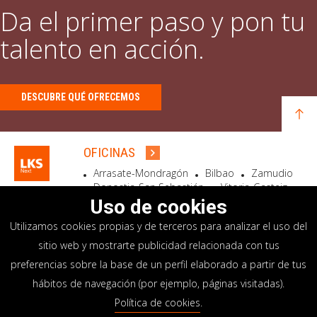
Da el primer paso y pon tu
talento en acción.
DESCUBRE QUÉ OFRECEMOS
OFICINAS
Arrasate-Mondragón
Bilbao
Zamudio
Donostia-San Sebastián
Vitoria-Gasteiz
Madrid
El Astillero
Bidart
Uso de cookies
Utilizamos cookies propias y de terceros para analizar el uso del
SEDE SOCIAL
sitio web y mostrarte publicidad relacionada con tus
Goiru, 7 Arrasate-Mondragón
preferencias sobre la base de un perfil elaborado a partir de tus
CP 20500 GIPUZKOA – SPAIN
hábitos de navegación (por ejemplo, páginas visitadas).
+34 900 84 14 14
Política de cookies
.
info@lksnext.com