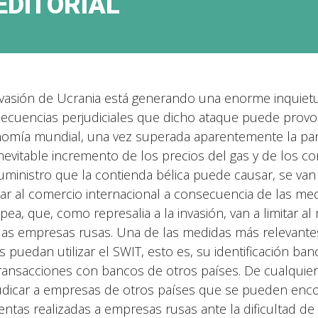
EDITORIAL
nvasión de Ucrania está generando una enorme inquietu
ecuencias perjudiciales que dicho ataque puede provoca
omía mundial, una vez superada aparentemente la pan
inevitable incremento de los precios del gas y de los 
uministro que la contienda bélica puede causar, se va
tar al comercio internacional a consecuencia de las me
pea, que, como represalia a la invasión, van a limitar a
las empresas rusas. Una de las medidas más relevantes
s puedan utilizar el SWIT, esto es, su identificación ban
transacciones con bancos de otros países. De cualquier
udicar a empresas de otros países que se pueden encon
ventas realizadas a empresas rusas ante la dificultad de 