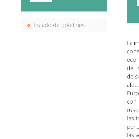
Listado de boletines
La i
cons
econ
del 
de s
afec
Euro
con 
ruso
las 
perj
las 