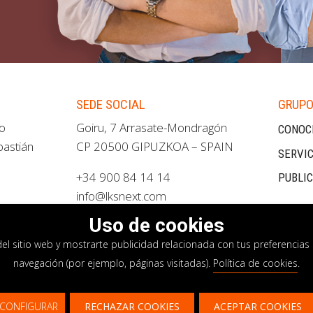
SEDE SOCIAL
GRUPO
ao
Goiru, 7 Arrasate-Mondragón
CONOC
bastián
CP 20500 GIPUZKOA – SPAIN
SERVIC
+34 900 84 14 14
PUBLI
info@lksnext.com
Uso de cookies
del sitio web y mostrarte publicidad relacionada con tus preferencias 
navegación (por ejemplo, páginas visitadas).
Política de cookies
.
privacidad
Política de cookies
Sistema interno i
CONFIGURAR
RECHAZAR COOKIES
ACEPTAR COOKIES