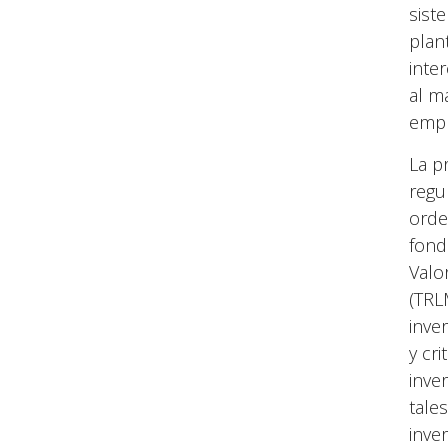
sist
plan
inte
al m
empr
La p
regu
orde
fond
Valo
(TRL
inve
y cri
inve
tale
inve