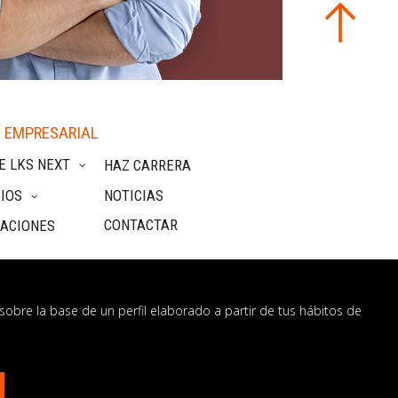
 EMPRESARIAL
E LKS NEXT
HAZ CARRERA
IOS
NOTICIAS
CONTACTAR
CACIONES
sobre la base de un perfil elaborado a partir de tus hábitos de
nformación