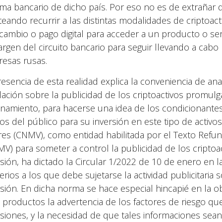
ema bancario de dicho país. Por eso no es de extrañar q
teando recurrir a las distintas modalidades de criptoa
rcambio o pago digital para acceder a un producto o ser
argen del circuito bancario para seguir llevando a cabo
esas rusas.
resencia de esta realidad explica la conveniencia de anal
lación sobre la publicidad de los criptoactivos promu
namiento, para hacerse una idea de los condicionantes 
os del público para su inversión en este tipo de activ
res (CNMV), como entidad habilitada por el Texto Refu
MV) para someter a control la publicidad de los cript
rsión, ha dictado la Circular 1/2022 de 10 de enero en 
terios a los que debe sujetarse la actividad publicitari
rsión. En dicha norma se hace especial hincapié en la ob
s productos la advertencia de los factores de riesgo que
rsiones, y la necesidad de que tales informaciones sea