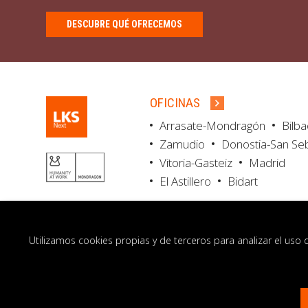
DESCUBRE QUÉ OFRECEMOS
OFICINAS
Arrasate-Mondragón
Bilb
Zamudio
Donostia-San Se
Vitoria-Gasteiz
Madrid
El Astillero
Bidart
Utilizamos cookies propias y de terceros para analizar el uso 
© LKS Next 2026
Aviso legal
Portal de 