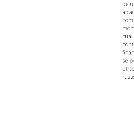
de u
alca
comp
mome
cual
cont
fina
se p
otra
rusa