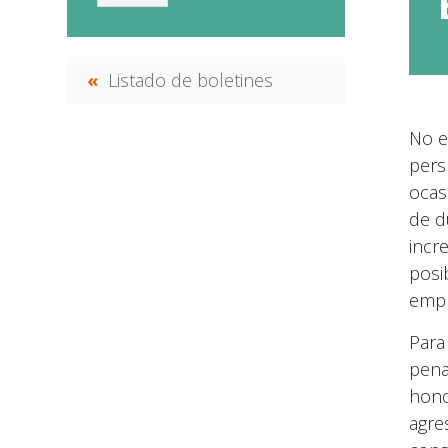
Listado de boletines
No e
pers
ocas
de d
incr
posi
empr
Para
pena
hono
agre