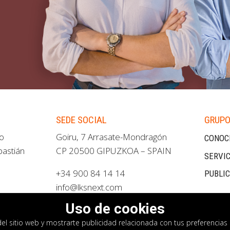
SEDE SOCIAL
GRUPO
ao
Goiru, 7 Arrasate-Mondragón
CONOC
bastián
CP 20500 GIPUZKOA – SPAIN
SERVIC
+34 900 84 14 14
PUBLI
info@lksnext.com
Uso de cookies
del sitio web y mostrarte publicidad relacionada con tus preferencias 