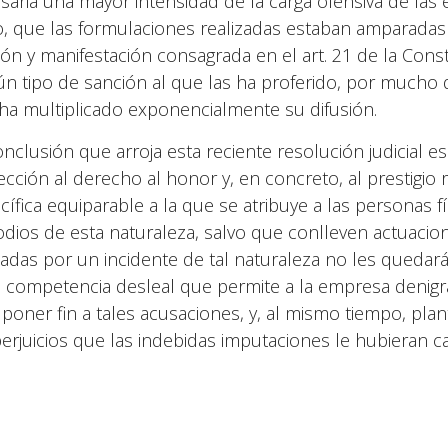
saria una mayor intensidad de la carga ofensiva de las 
o, que las formulaciones realizadas estaban amparadas po
ión y manifestación consagrada en el art. 21 de la Cons
ún tipo de sanción al que las ha proferido, por mucho qu
ha multiplicado exponencialmente su difusión.
onclusión que arroja esta reciente resolución judicial 
ección al derecho al honor y, en concreto, al prestigio
cífica equiparable a la que se atribuye a las personas 
odios de esta naturaleza, salvo que conlleven actuacio
tadas por un incidente de tal naturaleza no les quedará
a competencia desleal que permite a la empresa denig
 poner fin a tales acusaciones, y, al mismo tiempo, pl
perjuicios que las indebidas imputaciones le hubieran c