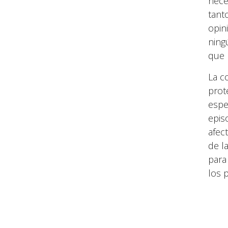
nece
tant
opin
ning
que 
La c
prot
espe
epis
afec
de l
para
los 