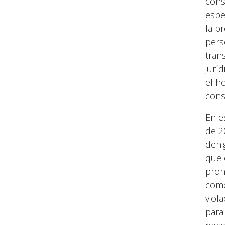
cons
espe
la p
pers
tran
jurí
el h
cons
En e
de 2
deni
que 
pron
como
viol
para