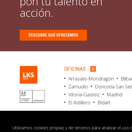
pon tu talento en
acción.
DESCUBRE QUÉ OFRECEMOS
OFICINAS
Arrasate-Mondragón
Bilb
Zamudio
Donostia-San Se
Vitoria-Gasteiz
Madrid
El Astillero
Bidart
Utilizamos cookies propias y de terceros para analizar el uso 