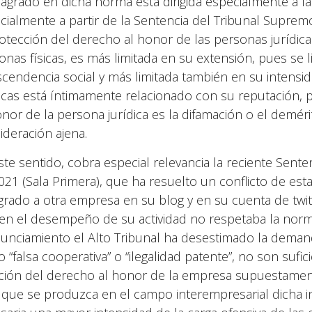
agrado en dicha norma está dirigida especialmente a la
cialmente a partir de la Sentencia del Tribunal Supremo
rotección del derecho al honor de las personas jurídic
onas físicas, es más limitada en su extensión, pues se 
scendencia social y más limitada también en su intensi
dicas está íntimamente relacionado con su reputación, p
onor de la persona jurídica es la difamación o el demér
ideración ajena.
ste sentido, cobra especial relevancia la reciente Sent
021 (Sala Primera), que ha resuelto un conflicto de est
grado a otra empresa en su blog y en su cuenta de twit
en el desempeño de su actividad no respetaba la norma
unciamiento el Alto Tribunal ha desestimado la deman
 “falsa cooperativa” o “ilegalidad patente”, no son suf
ación del derecho al honor de la empresa supuestament
 que se produzca en el campo interempresarial dicha i