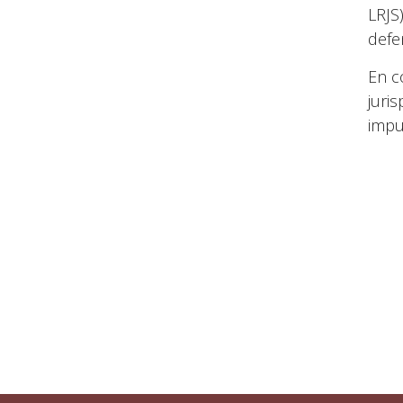
LRJS
defen
En c
juri
impu