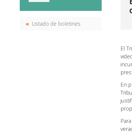
Listado de boletines
El T
vide
incu
prest
En p
Trib
justi
prop
Para
vera