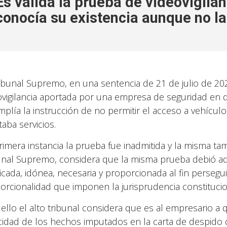
Es valida la prueba de videovigilan
conocía su existencia aunque no la
ribunal Supremo, en una sentencia de 21 de julio de 202
ovigilancia aportada por una empresa de seguridad en 
mplía la instrucción de no permitir el acceso a vehículos
aba servicios.
rimera instancia la prueba fue inadmitida y la misma tamb
unal Supremo, considera que la misma prueba debió adm
ficada, idónea, necesaria y proporcionada al fin persegui
orcionalidad que imponen la jurisprudencia constitucio
 ello el alto tribunal considera que es al empresario a
cidad de los hechos imputados en la carta de despido co