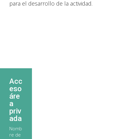
para el desarrollo de la actividad.
Acc
eso
áre
a
priv
ada
Nomb
re de