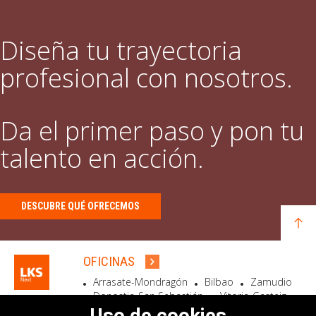
Diseña tu trayectoria
profesional con nosotros.
Da el primer paso y pon tu
talento en acción.
DESCUBRE QUÉ OFRECEMOS
OFICINAS
Arrasate-Mondragón
Bilbao
Zamudio
Donostia-San Sebastián
Vitoria-Gasteiz
Madrid
El Astillero
Bidart
Uso de cookies