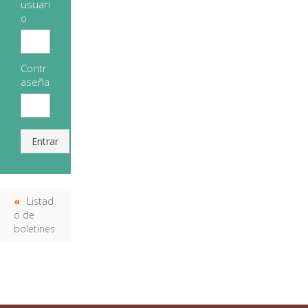
usuari
o
Contr
aseña
Entrar
Listad
o de
boletines