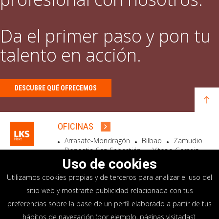
Da el primer paso y pon tu
talento en acción.
DESCUBRE QUÉ OFRECEMOS
OFICINAS
Arrasate-Mondragón
Bilbao
Zamudio
Donostia-San Sebastián
Vitoria-Gasteiz
Madrid
El Astillero
Bidart
Uso de cookies
Utilizamos cookies propias y de terceros para analizar el uso del
SEDE SOCIAL
sitio web y mostrarte publicidad relacionada con tus
Goiru, 7 Arrasate-Mondragón
preferencias sobre la base de un perfil elaborado a partir de tus
CP 20500 GIPUZKOA – SPAIN
hábitos de navegación (por ejemplo, páginas visitadas).